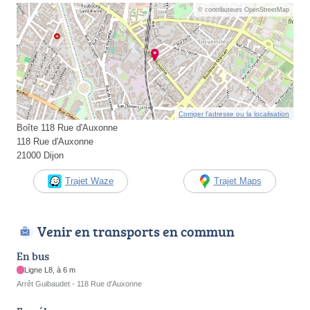
© contributeurs OpenStreetMap
Corriger l’adresse ou la localisation
Boîte 118 Rue d'Auxonne
118 Rue d'Auxonne
21000 Dijon
Trajet Waze
Trajet Maps
Venir en transports en commun
En bus
Ligne L8, à 6 m
Arrêt Guibaudet - 118 Rue d'Auxonne