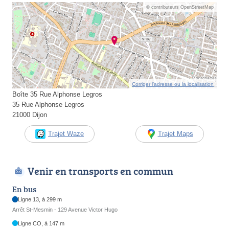
© contributeurs OpenStreetMap
Corriger l’adresse ou la localisation
Boîte 35 Rue Alphonse Legros
35 Rue Alphonse Legros
21000 Dijon
Trajet Waze
Trajet Maps
Venir en transports en commun
En bus
Ligne 13, à 299 m
Arrêt St-Mesmin - 129 Avenue Victor Hugo
Ligne CO, à 147 m