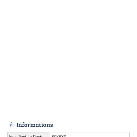
Informations
Identifiant La Poste
B0K6X0