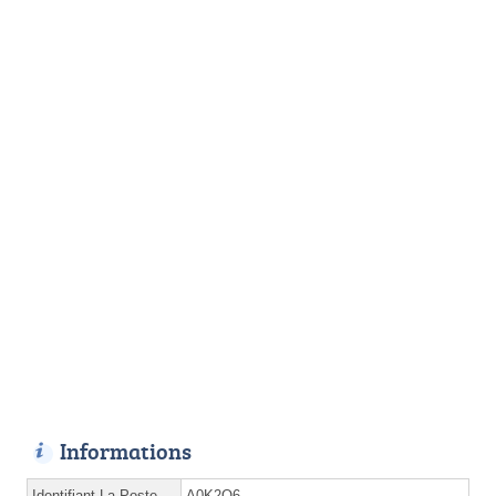
Informations
Identifiant La Poste
A0K2Q6