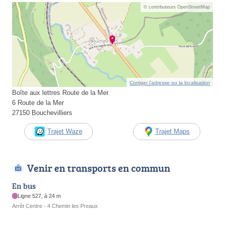
© contributeurs OpenStreetMap
Corriger l’adresse ou la localisation
Boîte aux lettres Route de la Mer
6 Route de la Mer
27150 Bouchevilliers
Trajet Waze
Trajet Maps
Venir en transports en commun
En bus
Ligne 527, à 24 m
Arrêt Centre - 4 Chemin les Preaux