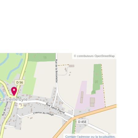
© contributeurs OpenStreetMap
Corriger l’adresse ou la localisation