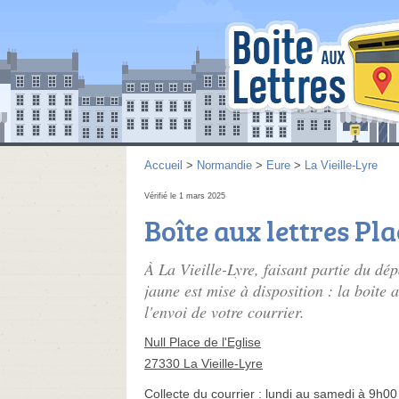
Accueil
>
Normandie
>
Eure
>
La Vieille-Lyre
Vérifié le 1 mars 2025
Boîte aux lettres Pla
À La Vieille-Lyre, faisant partie du d
jaune est mise à disposition : la boite 
l'envoi de votre courrier.
Null Place de l'Eglise
27330 La Vieille-Lyre
Collecte du courrier :
lundi au samedi à 9h00