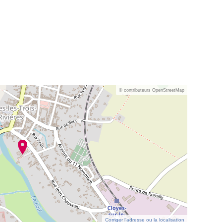
© contributeurs OpenStreetMap
Corriger l’adresse ou la localisation