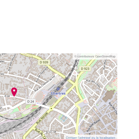
© contributeurs OpenStreetMap
Corriger l’adresse ou la localisation