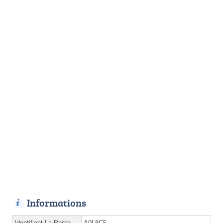
Informations
Identifiant La Poste
A0L8C5