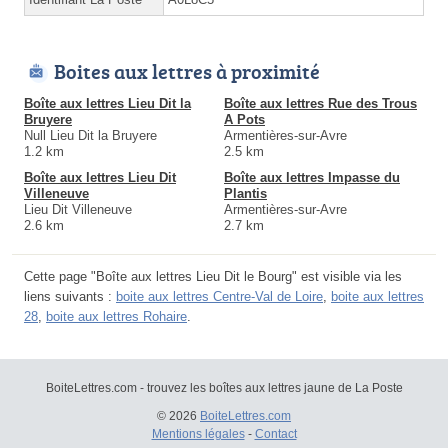
Boites aux lettres à proximité
Boîte aux lettres Lieu Dit la
Boîte aux lettres Rue des Trous
Bruyere
A Pots
Null Lieu Dit la Bruyere
Armentières-sur-Avre
1.2 km
2.5 km
Boîte aux lettres Lieu Dit
Boîte aux lettres Impasse du
Villeneuve
Plantis
Lieu Dit Villeneuve
Armentières-sur-Avre
2.6 km
2.7 km
Cette page "Boîte aux lettres Lieu Dit le Bourg" est visible via les
liens suivants :
boite aux lettres Centre-Val de Loire
,
boite aux lettres
28
,
boite aux lettres Rohaire
.
BoiteLettres.com - trouvez les boîtes aux lettres jaune de La Poste
© 2026
BoiteLettres.com
Mentions légales
-
Contact