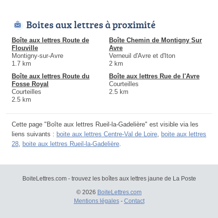
Boites aux lettres à proximité
Boîte aux lettres Route de
Boîte Chemin de Montigny Sur
Flouville
Avre
Montigny-sur-Avre
Verneuil d'Avre et d'Iton
1.7 km
2 km
Boîte aux lettres Route du
Boîte aux lettres Rue de l'Avre
Fosse Royal
Courteilles
Courteilles
2.5 km
2.5 km
Cette page "Boîte aux lettres Rueil-la-Gadelière" est visible via les
liens suivants :
boite aux lettres Centre-Val de Loire
,
boite aux lettres
28
,
boite aux lettres Rueil-la-Gadelière
.
BoiteLettres.com - trouvez les boîtes aux lettres jaune de La Poste
© 2026
BoiteLettres.com
Mentions légales
-
Contact