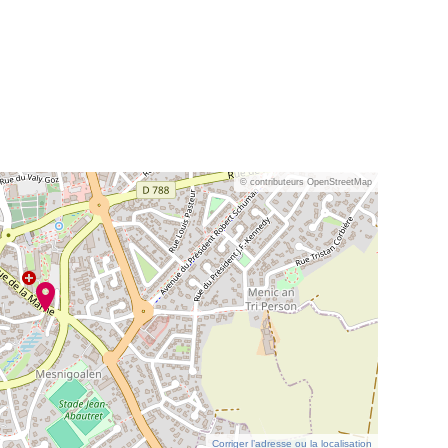
© contributeurs OpenStreetMap
Corriger l’adresse ou la localisation