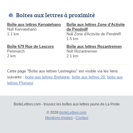
Boites aux lettres à proximité
Boîte aux lettres Kervatehano
Boîte aux lettres Zone d'Activite
Null Kervatehano
de Pendreff
1.1 km
Null Zone d'Activite de Pendreff
1.5 km
Boîte 679 Rue de Lescors
Boîte aux lettres Rozantremen
Penmarch
Null Rozantremen
2 km
2.1 km
Cette page "Boîte aux lettres Lestregiou" est visible via les liens
suivants :
boite aux lettres Bretagne
,
boite aux lettres 29
,
boite aux
lettres Plomeur
.
BoiteLettres.com - trouvez les boîtes aux lettres jaune de La Poste
© 2026
BoiteLettres.com
Mentions légales
-
Contact