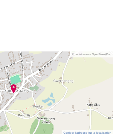
© contributeurs OpenStreetMap
Corriger l’adresse ou la localisation