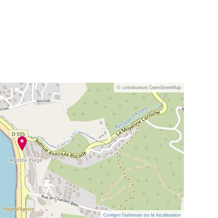
© contributeurs OpenStreetMap
Corriger l’adresse ou la localisation