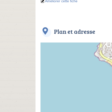
Améliorer cette fiche
Plan et adresse