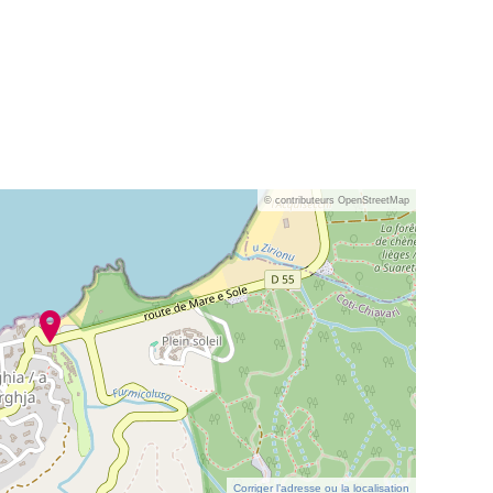
© contributeurs OpenStreetMap
Corriger l’adresse ou la localisation