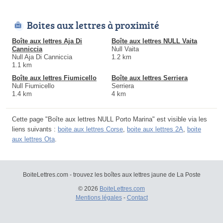
Boites aux lettres à proximité
Boîte aux lettres Aja Di
Boîte aux lettres NULL Vaita
Canniccia
Null Vaita
Null Aja Di Canniccia
1.2 km
1.1 km
Boîte aux lettres Fiumicello
Boîte aux lettres Serriera
Null Fiumicello
Serriera
1.4 km
4 km
Cette page "Boîte aux lettres NULL Porto Marina" est visible via les
liens suivants :
boite aux lettres Corse
,
boite aux lettres 2A
,
boite
aux lettres Ota
.
BoiteLettres.com - trouvez les boîtes aux lettres jaune de La Poste
© 2026
BoiteLettres.com
Mentions légales
-
Contact