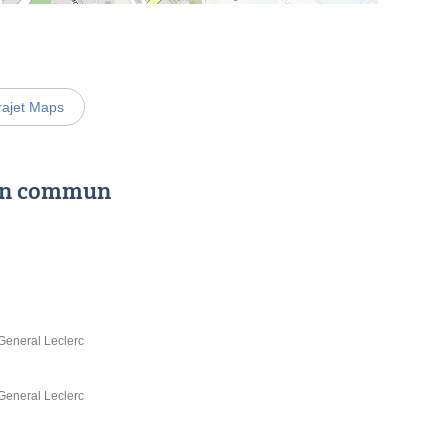
rajet Maps
 en commun
General Leclerc
General Leclerc