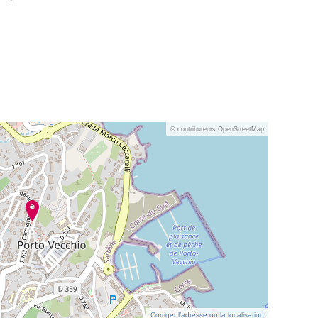
© contributeurs OpenStreetMap
Corriger l’adresse ou la localisation