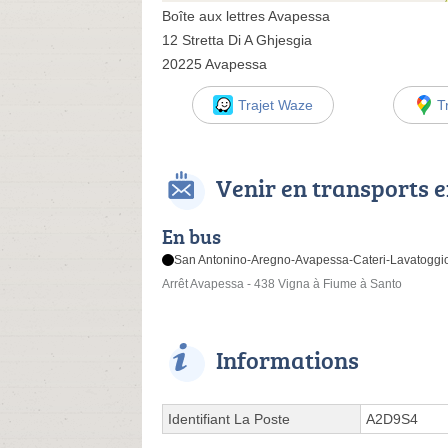
Boîte aux lettres Avapessa
12 Stretta Di A Ghjesgia
20225 Avapessa
Trajet Waze
T
Venir en transports
En bus
San Antonino-Aregno-Avapessa-Cateri-Lavatoggio-
Arrêt Avapessa - 438 Vigna à Fiume à Santo
Informations
Identifiant La Poste
A2D9S4