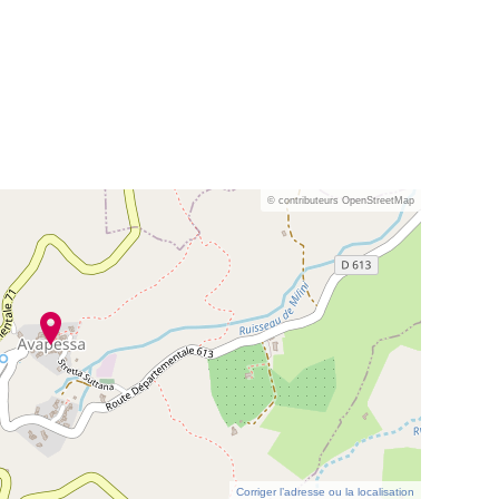
© contributeurs OpenStreetMap
Corriger l’adresse ou la localisation