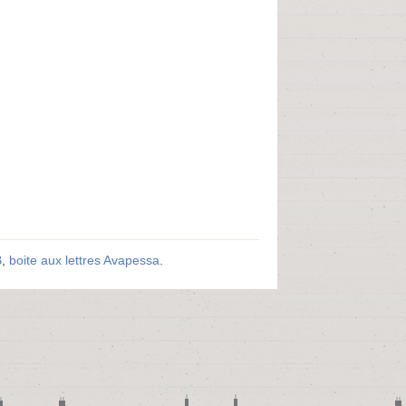
B
,
boite aux lettres Avapessa
.