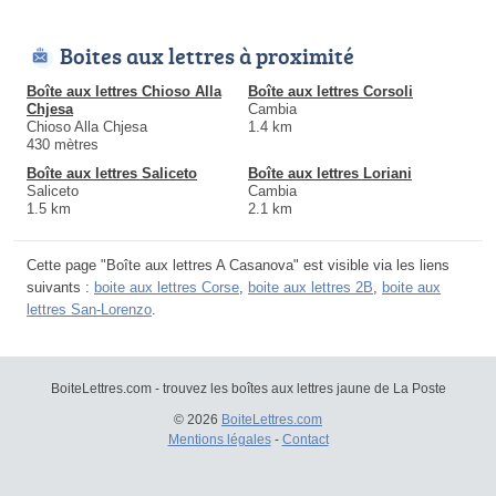
Boites aux lettres à proximité
Boîte aux lettres Chioso Alla
Boîte aux lettres Corsoli
Chjesa
Cambia
Chioso Alla Chjesa
1.4 km
430 mètres
Boîte aux lettres Saliceto
Boîte aux lettres Loriani
Saliceto
Cambia
1.5 km
2.1 km
Cette page "Boîte aux lettres A Casanova" est visible via les liens
suivants :
boite aux lettres Corse
,
boite aux lettres 2B
,
boite aux
lettres San-Lorenzo
.
BoiteLettres.com - trouvez les boîtes aux lettres jaune de La Poste
© 2026
BoiteLettres.com
Mentions légales
-
Contact