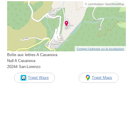
© contributeurs OpenStreetMap
Corriger l’adresse ou la localisation
Boîte aux lettres A Casanova
Null A Casanova
20244 San-Lorenzo
Trajet Waze
Trajet Maps