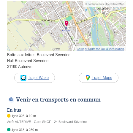
© contributeurs OpenStreetMap
Corriger l’adresse ou la localisation
Boîte aux lettres Boulevard Severine
Null Boulevard Severine
31190 Auterive
Trajet Waze
Trajet Maps
Venir en transports en commun
En bus
Ligne 325, à 19 m
Arrêt AUTERIVE - Gare SNCF - 24 Boulevard Séverine
Ligne 318, à 230 m