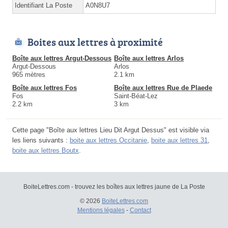
Identifiant La Poste
A0N8U7
Boites aux lettres à proximité
Boîte aux lettres Argut-Dessous
Boîte aux lettres Arlos
Argut-Dessous
Arlos
965 mètres
2.1 km
Boîte aux lettres Fos
Boîte aux lettres Rue de Plaede
Fos
Saint-Béat-Lez
2.2 km
3 km
Cette page "Boîte aux lettres Lieu Dit Argut Dessus" est visible via
les liens suivants :
boite aux lettres Occitanie
,
boite aux lettres 31
,
boite aux lettres Boutx
.
BoiteLettres.com - trouvez les boîtes aux lettres jaune de La Poste
© 2026
BoiteLettres.com
Mentions légales
-
Contact