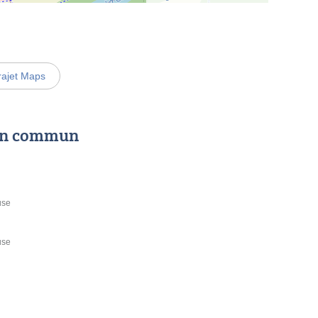
rajet Maps
 en commun
use
use