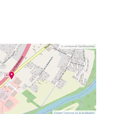
© contributeurs OpenStreetMap
Corriger l’adresse ou la localisation