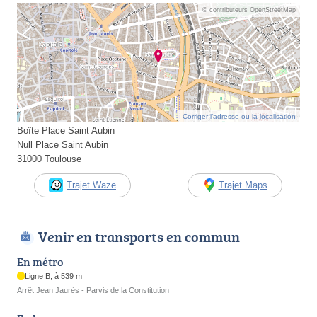
© contributeurs OpenStreetMap
Corriger l’adresse ou la localisation
Boîte Place Saint Aubin
Null Place Saint Aubin
31000 Toulouse
Trajet Waze
Trajet Maps
Venir en transports en commun
En métro
Ligne B, à 539 m
Arrêt Jean Jaurès - Parvis de la Constitution