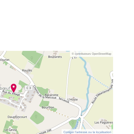
© contributeurs OpenStreetMap
Corriger l’adresse ou la localisation