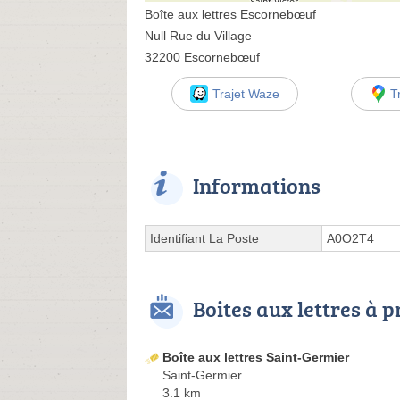
Boîte aux lettres Escornebœuf
Null Rue du Village
32200 Escornebœuf
Trajet Waze
T
Informations
Identifiant La Poste
A0O2T4
Boites aux lettres à 
Boîte aux lettres Saint-Germier
Saint-Germier
3.1 km