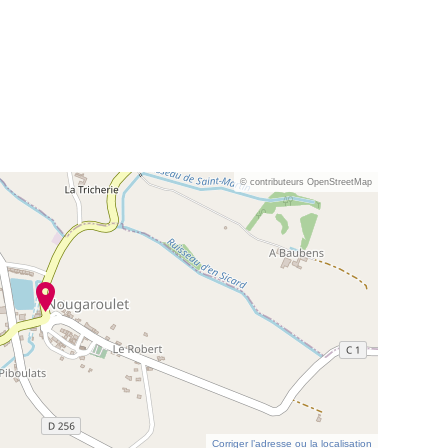
© contributeurs OpenStreetMap
Corriger l’adresse ou la localisation