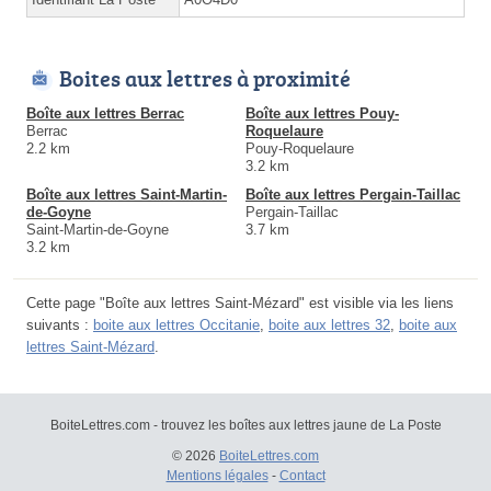
Boites aux lettres à proximité
Boîte aux lettres Berrac
Boîte aux lettres Pouy-
Berrac
Roquelaure
2.2 km
Pouy-Roquelaure
3.2 km
Boîte aux lettres Saint-Martin-
Boîte aux lettres Pergain-Taillac
de-Goyne
Pergain-Taillac
Saint-Martin-de-Goyne
3.7 km
3.2 km
Cette page "Boîte aux lettres Saint-Mézard" est visible via les liens
suivants :
boite aux lettres Occitanie
,
boite aux lettres 32
,
boite aux
lettres Saint-Mézard
.
BoiteLettres.com - trouvez les boîtes aux lettres jaune de La Poste
© 2026
BoiteLettres.com
Mentions légales
-
Contact