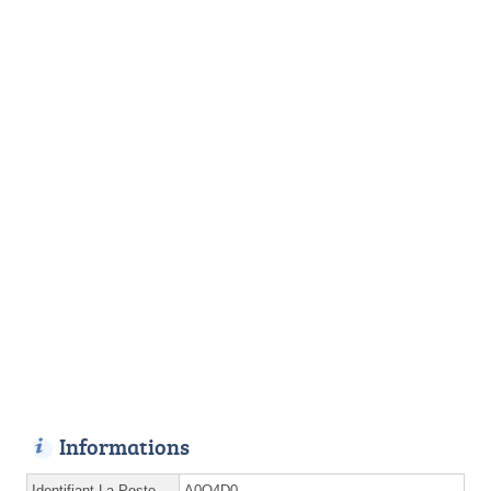
Informations
Identifiant La Poste
A0O4D0