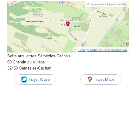
© contributeurs OpenStreetMap
Corriger l’adresse ou la localisation
Boîte aux lettres Sémézies-Cachan
60 Chemin du Village
32450 Sémézies-Cachan
Trajet Waze
Trajet Maps