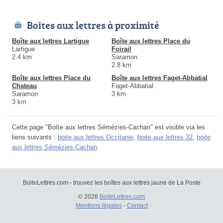
Boites aux lettres à proximité
Boîte aux lettres Lartigue
Boîte aux lettres Place du
Lartigue
Foirail
2.4 km
Saramon
2.8 km
Boîte aux lettres Place du
Boîte aux lettres Faget-Abbatial
Chateau
Faget-Abbatial
Saramon
3 km
3 km
Cette page "Boîte aux lettres Sémézies-Cachan" est visible via les
liens suivants :
boite aux lettres Occitanie
,
boite aux lettres 32
,
boite
aux lettres Sémézies-Cachan
.
BoiteLettres.com - trouvez les boîtes aux lettres jaune de La Poste
© 2026
BoiteLettres.com
Mentions légales
-
Contact