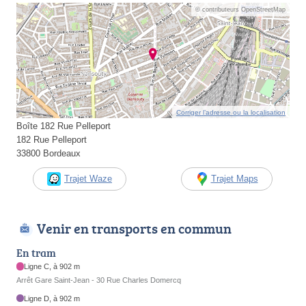
© contributeurs OpenStreetMap
Corriger l’adresse ou la localisation
Boîte 182 Rue Pelleport
182 Rue Pelleport
33800 Bordeaux
Trajet Waze
Trajet Maps
Venir en transports en commun
En tram
Ligne C, à 902 m
Arrêt Gare Saint-Jean - 30 Rue Charles Domercq
Ligne D, à 902 m