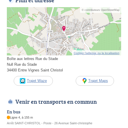
Plan et adresse
© contributeurs OpenStreetMap
Corriger l’adresse ou la localisation
Boîte aux lettres Rue du Stade
Null Rue du Stade
34400 Entre Vignes Saint Christol
Trajet Waze
Trajet Maps
Venir en transports en commun
En bus
Ligne 4, à 155 m
Arrêt SAINT-CHRISTOL - Poste - 26 Avenue Saint-christophe