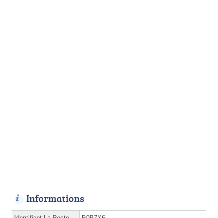
Informations
Identifiant La Poste
B0B7X6