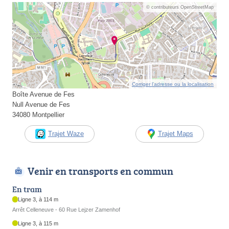
© contributeurs OpenStreetMap
Corriger l’adresse ou la localisation
Boîte Avenue de Fes
Null Avenue de Fes
34080 Montpellier
Trajet Waze
Trajet Maps
Venir en transports en commun
En tram
Ligne 3, à 114 m
Arrêt Celleneuve - 60 Rue Lejzer Zamenhof
Ligne 3, à 115 m