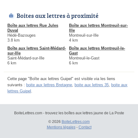
Boites aux lettres à proximité
Boîte aux lettres Rue Jules
Boîte aux lettres Montreuil-sur-
Duval
Ille
Hédé-Bazouges
Montreuil-sur-Ille
3.8 km
4 km
Boîte aux lettres Saint-Médard-
Boîte aux lettres Montreuil-le-
sur-Ille
Gast
Saint-Médard-sur-Ille
Montreuil-le-Gast
6 km
6 km
Cette page "Boîte aux lettres Guipel" est visible via les liens
suivants :
boite aux lettres Bretagne
,
boite aux lettres 35
,
boite aux
lettres Guipel
.
BoiteLettres.com - trouvez les boîtes aux lettres jaune de La Poste
© 2026
BoiteLettres.com
Mentions légales
-
Contact