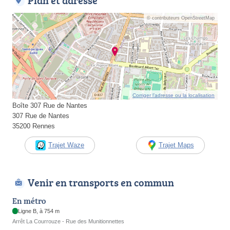
Plan et adresse
© contributeurs OpenStreetMap
Corriger l’adresse ou la localisation
Boîte 307 Rue de Nantes
307 Rue de Nantes
35200 Rennes
Trajet Waze
Trajet Maps
Venir en transports en commun
En métro
Ligne B, à 754 m
Arrêt La Courrouze - Rue des Munitionnettes