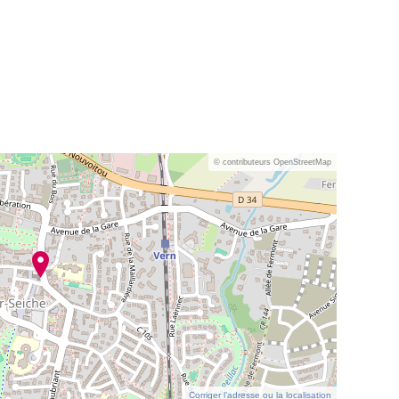
© contributeurs OpenStreetMap
Corriger l’adresse ou la localisation