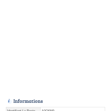
Informations
Identifiant La Poste
A0Q6M9