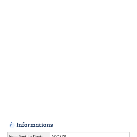
Informations
Identifiant La Poste
A0Q8Z6