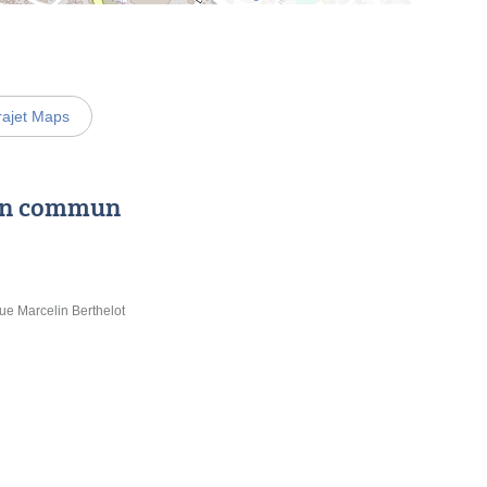
rajet Maps
 en commun
ue Marcelin Berthelot