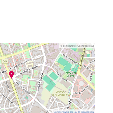
© contributeurs OpenStreetMap
Corriger l’adresse ou la localisation