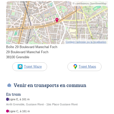
© contributeurs OpenStreetMap
Corriger l’adresse ou la localisation
Boîte 29 Boulevard Marechal Foch
29 Boulevard Marechal Foch
38100 Grenoble
Trajet Waze
Trajet Maps
Venir en transports en commun
En tram
Ligne E, à 161 m
Arrêt Grenoble, Gustave Rivet - 1bis Place Gustave Rivet
Ligne C, à 161 m