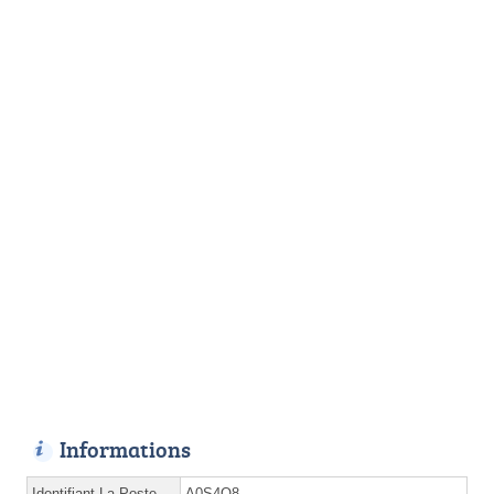
Informations
Identifiant La Poste
A0S4O8