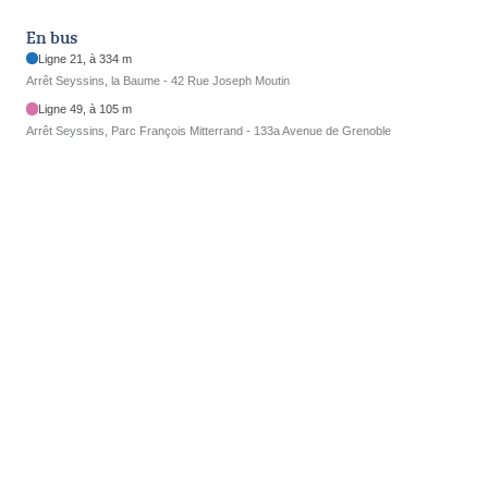
En bus
Ligne 21, à 334 m
Arrêt Seyssins, la Baume - 42 Rue Joseph Moutin
Ligne 49, à 105 m
Arrêt Seyssins, Parc François Mitterrand - 133a Avenue de Grenoble