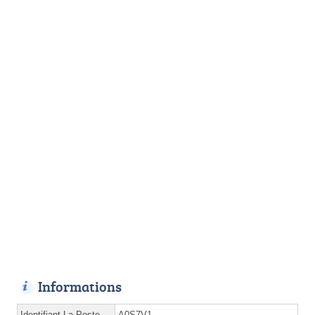
Informations
Identifiant La Poste
A0S7V1