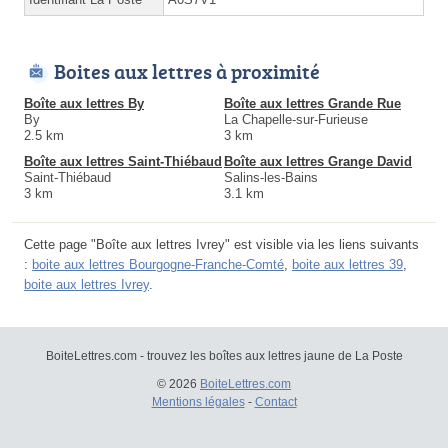
Boites aux lettres à proximité
Boîte aux lettres By
Boîte aux lettres Grande Rue
By
La Chapelle-sur-Furieuse
2.5 km
3 km
Boîte aux lettres Saint-Thiébaud
Boîte aux lettres Grange David
Saint-Thiébaud
Salins-les-Bains
3 km
3.1 km
Cette page "Boîte aux lettres Ivrey" est visible via les liens suivants
:
boite aux lettres Bourgogne-Franche-Comté
,
boite aux lettres 39
,
boite aux lettres Ivrey
.
BoiteLettres.com - trouvez les boîtes aux lettres jaune de La Poste
© 2026
BoiteLettres.com
Mentions légales
-
Contact