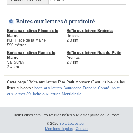
Boites aux lettres à proximité
Boîte aux lettres Place de la
Boîte aux lettres Broissia
Mairie
Broissia
Null Place de la Mairie
2.3 km
590 mètres
Boîte aux lettres Rue de la
Boîte aux lettres Rue du Puits
Mairie
Aromas
Val Suran
2.7 km
2.4 km
Cette page "Boîte aux lettres Rue Petit Montagna" est visible via les
liens suivants :
boite aux lettres Bourgogne-Franche-Comté
,
boite
aux lettres 39
,
boite aux lettres Montlainsia
.
BoiteLettres.com - trouvez les boîtes aux lettres jaune de La Poste
© 2026
BoiteLettres.com
Mentions légales
-
Contact