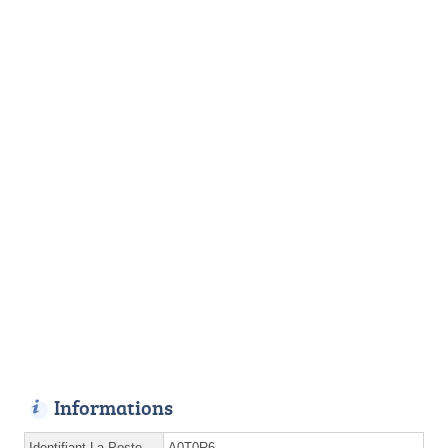
Informations
Identifiant La Poste
A0T0R6