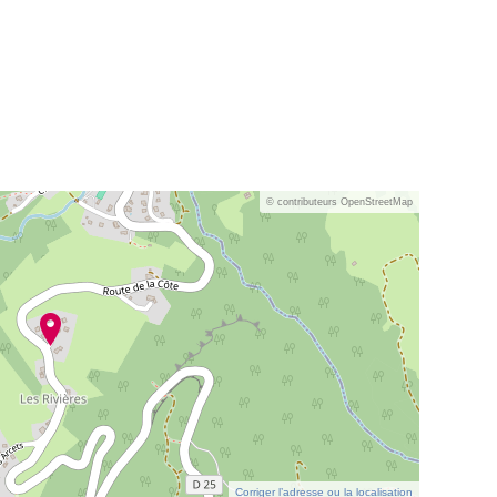
© contributeurs OpenStreetMap
Corriger l’adresse ou la localisation