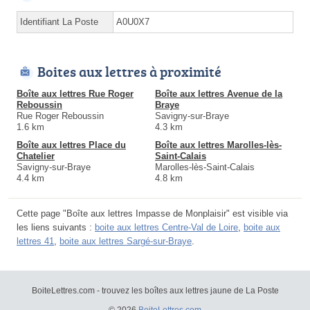
Identifiant La Poste
A0U0X7
Boites aux lettres à proximité
Boîte aux lettres Rue Roger
Boîte aux lettres Avenue de la
Reboussin
Braye
Rue Roger Reboussin
Savigny-sur-Braye
1.6 km
4.3 km
Boîte aux lettres Place du
Boîte aux lettres Marolles-lès-
Chatelier
Saint-Calais
Savigny-sur-Braye
Marolles-lès-Saint-Calais
4.4 km
4.8 km
Cette page "Boîte aux lettres Impasse de Monplaisir" est visible via
les liens suivants :
boite aux lettres Centre-Val de Loire
,
boite aux
lettres 41
,
boite aux lettres Sargé-sur-Braye
.
BoiteLettres.com - trouvez les boîtes aux lettres jaune de La Poste
© 2026
BoiteLettres.com