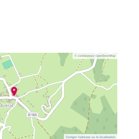
© contributeurs OpenStreetMap
Corriger l’adresse ou la localisation