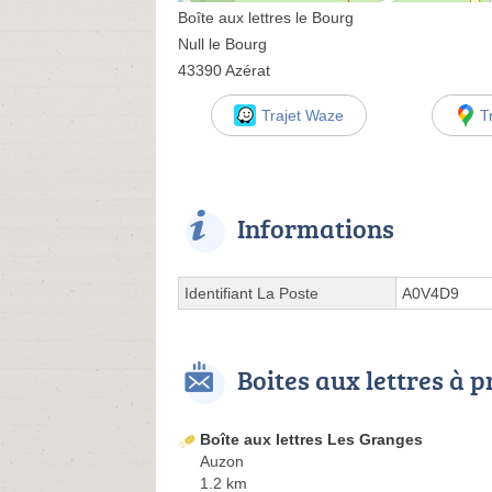
Boîte aux lettres le Bourg
Null le Bourg
43390 Azérat
Trajet Waze
T
Informations
Identifiant La Poste
A0V4D9
Boites aux lettres à 
Boîte aux lettres Les Granges
Auzon
1.2 km