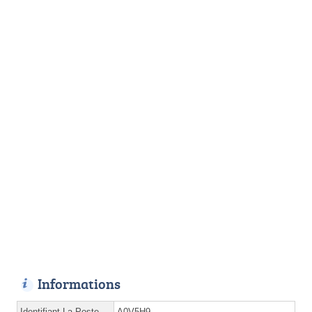
Informations
Identifiant La Poste
A0V5H9