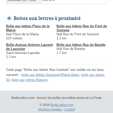
Boites aux lettres à proximité
Boîte aux lettres Place de la
Boîte aux lettres Rue du Pont de
Mairie
Sumene
Null Place de la Mairie
Null Rue du Pont de Sumene
225 mètres
1.1 km
Boîte Avenue Antoine Laurent
Boîte aux lettres Rue de Barette
de Lavoisier
Null Rue de Barette
Saint-Germain-Laprade
1.7 km
1.3 km
Cette page "Boîte aux lettres Rue Centrale" est visible via les liens
suivants :
boite aux lettres Auvergne-Rhône-Alpes
,
boite aux lettres
43
,
boite aux lettres Blavozy
.
BoiteLettres.com - trouvez les boîtes aux lettres jaune de La Poste
© 2026
BoiteLettres.com
Mentions légales
-
Contact