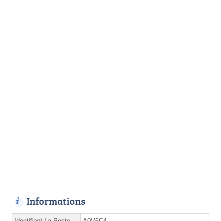
Informations
Identifiant La Poste
A0V6C4