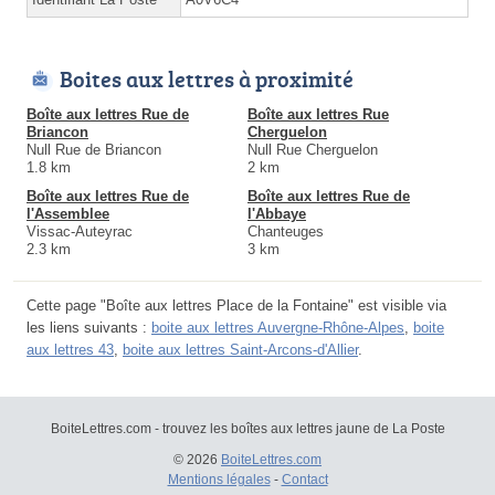
Boites aux lettres à proximité
Boîte aux lettres Rue de
Boîte aux lettres Rue
Briancon
Cherguelon
Null Rue de Briancon
Null Rue Cherguelon
1.8 km
2 km
Boîte aux lettres Rue de
Boîte aux lettres Rue de
l'Assemblee
l'Abbaye
Vissac-Auteyrac
Chanteuges
2.3 km
3 km
Cette page "Boîte aux lettres Place de la Fontaine" est visible via
les liens suivants :
boite aux lettres Auvergne-Rhône-Alpes
,
boite
aux lettres 43
,
boite aux lettres Saint-Arcons-d'Allier
.
BoiteLettres.com - trouvez les boîtes aux lettres jaune de La Poste
© 2026
BoiteLettres.com
Mentions légales
-
Contact