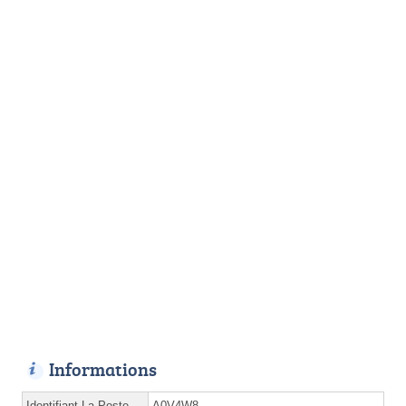
Informations
Identifiant La Poste
A0V4W8