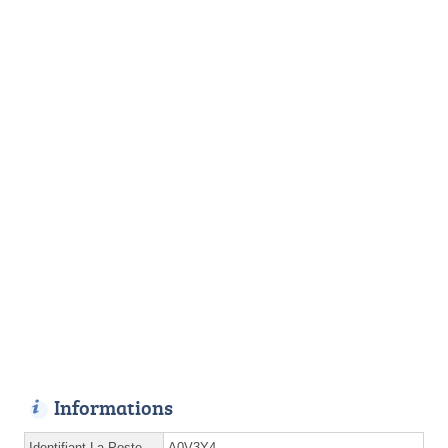
Informations
Identifiant La Poste
A0V3Y4