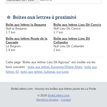
Boites aux lettres à proximité
Boîte aux lettres la Beaume
Boîte aux lettres Lieu Dit Concis
Null la Beaume
Null Lieu Dit Concis
1.7 km
1.7 km
Boîte aux lettres Route de la
Boîte aux lettres Lieu Dit
Cascade
Collandre
Le Brignon
Null Lieu Dit Collandre
1.9 km
2 km
Cette page "Boîte aux lettres Lieu Dit Agizoux" est visible via les
liens suivants :
boite aux lettres Auvergne-Rhône-Alpes
,
boite aux
lettres 43
,
boite aux lettres Solignac-sur-Loire
.
BoiteLettres.com - trouvez les boîtes aux lettres jaune de La Poste
© 2026
BoiteLettres.com
Mentions légales
-
Contact