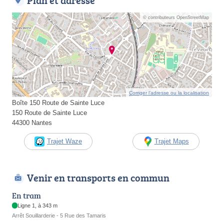
Plan et adresse
© contributeurs OpenStreetMap
Corriger l’adresse ou la localisation
Boîte 150 Route de Sainte Luce
150 Route de Sainte Luce
44300 Nantes
Trajet Waze
Trajet Maps
Venir en transports en commun
En tram
Ligne 1, à 343 m
Arrêt Souillarderie - 5 Rue des Tamaris